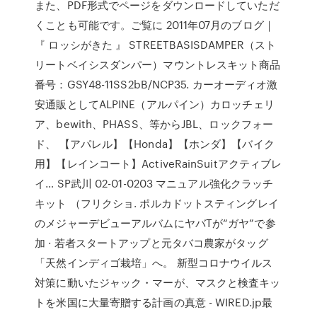
また、PDF形式でページをダウンロードしていただ
くことも可能です。ご覧に 2011年07月のブログ｜
『 ロッシがきた 』 STREETBASISDAMPER（スト
リートベイシスダンパー）マウントレスキット商品
番号：GSY48-11SS2bB/NCP35. カーオーディオ激
安通販としてALPINE（アルパイン）カロッチェリ
ア、bewith、PHASS、等からJBL、ロックフォー
ド、 【アパレル】【Honda】【ホンダ】【バイク
用】【レインコート】ActiveRainSuitアクティブレ
イ… SP武川 02-01-0203 マニュアル強化クラッチ
キット （フリクショ. ポルカドットスティングレイ
のメジャーデビューアルバムにヤバTが“ガヤ”で参
加 · 若者スタートアップと元タバコ農家がタッグ
「天然インディゴ栽培」へ。 新型コロナウイルス
対策に動いたジャック・マーが、マスクと検査キッ
トを米国に大量寄贈する計画の真意 - WIRED.jp最