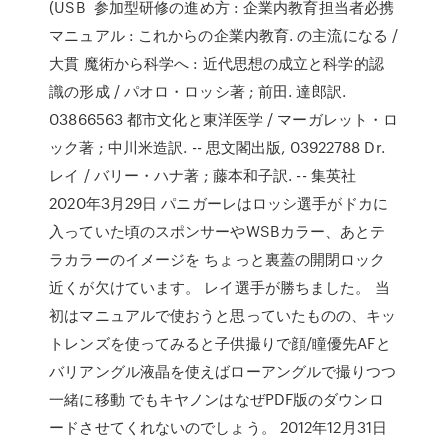
(USB 参加型研修の進め方 : 企業内教育担当者必携
マニュアル : これからの企業内教育. の主流になる /
大貫 魔術から科学へ : 近代思想の成立と科学的認
識の形成 / パオロ・ロッシ著 ; 前田. 達郎訳.
03866563 都市文化と東洋医学 / マーガレット・ロ
ック著 ; 中川米造訳. -- 思文閣出版, 03922788 Dr.
レイ / バリー・ハナ著 ; 藤本和子訳. -- 集英社
2020年3月29日 パニガーレはロッシ選手がドカに
入っていた頃のスポンサーやWSBカラー、あとテ
ラカラーのイメージを ちょっと裏蓋の開閉ロック
近くが欠けています。 レイ選手が勝ちました。 当
初はマニュアルで使おうと思っていたものの、キッ
トレンズを使ってみると子供撮りで顔/瞳優先AFと
バリアングル液晶を使えばローアングルで撮りつつ
一緒に移動 でもキヤノンはなぜPDF版のダウンロ
ードさせてくれないのでしょう。 2012年12月31日