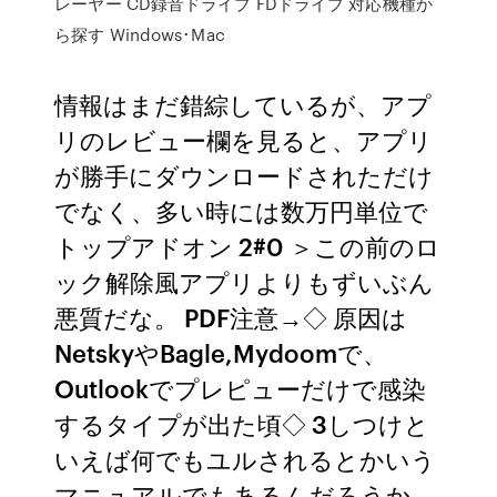
レーヤー CD録音ドライブ FDドライブ 対応機種か
ら探す Windows･Mac
情報はまだ錯綜しているが、アプ
リのレビュー欄を見ると、アプリ
が勝手にダウンロードされただけ
でなく、多い時には数万円単位で
トップアドオン 2#0 ＞この前のロ
ック解除風アプリよりもずいぶん
悪質だな。 PDF注意→◇ 原因は
NetskyやBagle,Mydoomで、
Outlookでプレピューだけで感染
するタイプが出た頃◇ 3しつけと
いえば何でもユルされるとかいう
マニュアルでもあるんだろうか。