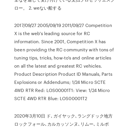
ロー。 2. weない船する
2017/09/27 2005/09/19 2011/09/27 Competition
X is the web's leading source for RC
information. Since 2001, Competition X has
been providing the RC community with tons of
tuning tips, tricks, how-to's and online articles
on all the latest and greatest RC vehicles.
Product Description Product ID Manuals, Parts
Explosions or Addendums; 1/24 Micro SCTE
4WD RTR Red: LOS00001T1: View: 1/24 Micro
SCTE 4WD RTR Blue: LOS00001T2
2020年3月10日 ド､ガイヤック､ラングドック地方
ロックフォール､カルカッソンヌ､リムー､ミルポ