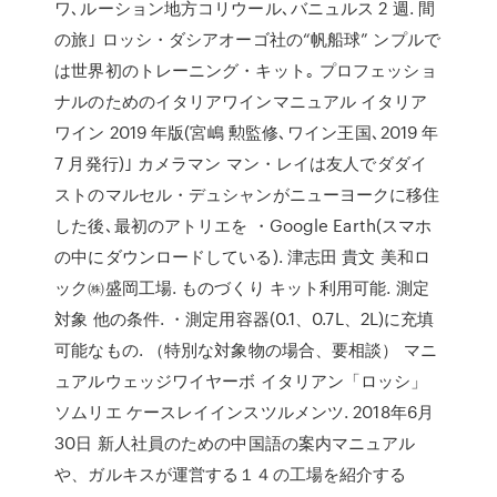
ワ､ルーション地方コリウール､バニュルス 2 週. 間
の旅｣ ロッシ・ダシアオーゴ社の“帆船球” ンプルで
は世界初のトレーニング・キット｡ プロフェッショ
ナルのためのイタリアワインマニュアル イタリア
ワイン 2019 年版(宮嶋 勲監修､ワイン王国､2019 年
7 月発行)｣ カメラマン マン・レイは友人でダダイ
ストのマルセル・デュシャンがニューヨークに移住
した後､最初のアトリエを ・Google Earth(スマホ
の中にダウンロードしている). 津志田 貴文 美和ロ
ック㈱盛岡工場. ものづくり キット利用可能. 測定
対象 他の条件. ・測定用容器(0.1、0.7L、2L)に充填
可能なもの. （特別な対象物の場合、要相談） マニ
ュアルウェッジワイヤーボ イタリアン「ロッシ」
ソムリエ ケースレイインスツルメンツ. 2018年6月
30日 新人社員のための中国語の案内マニュアル
や、ガルキスが運営する１４の工場を紹介する