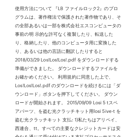
使用方法について 『LB ファイルロック2』のプロ
グラムは、著作権法で保護された著作物であり、そ
の全部あるいは一部を株式会社エスコンピュータの
事前の明 示的な許可なく複製したり、転送した
り、格納したり、他のコンピュータ用に変換した
り、あるいは他の言語に翻訳したりすると
2018/03/29 Los!Los!Los!.pdf をダウンロードする
準備ができました。 ダウンロードするファイルを
お確かめください。 利用規約に同意した上で、
Los!Los!Los!.pdf のダウンロードを続けるには「ダ
ウンロード」ボタンを押下してください。 ダウン
ロードが開始されます。 2015/09/09 Losi 5 tスペ
アパーツ、を盗む光クラッチキット用losi 5ive-t を
盗む光クラッチキット 支払: 1)私たちはアリペイ、
西連合、tt。すべての主要なクレジットカードは安
全なを通じて受け付けている支払プロセッサエスク