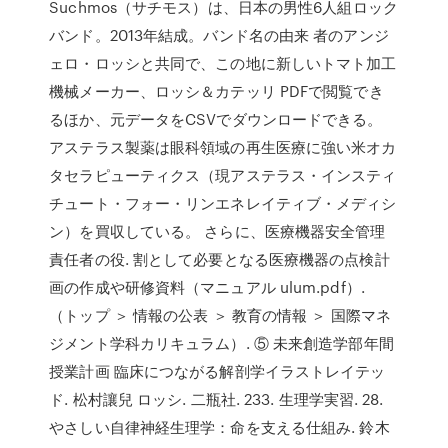
Suchmos（サチモス）は、日本の男性6人組ロック
バンド。2013年結成。バンド名の由来 者のアンジ
ェロ・ロッシと共同で、この地に新しいトマト加工
機械メーカー、ロッシ＆カテッリ PDFで閲覧でき
るほか、元データをCSVでダウンロードできる。
アステラス製薬は眼科領域の再生医療に強い米オカ
タセラピューティクス（現アステラス・インスティ
チュート・フォー・リンエネレイティブ・メディシ
ン）を買収している。 さらに、医療機器安全管理
責任者の役. 割として必要となる医療機器の点検計
画の作成や研修資料（マニュアル ulum.pdf）.
（トップ ＞ 情報の公表 ＞ 教育の情報 ＞ 国際マネ
ジメント学科カリキュラム）. ⑤ 未来創造学部年間
授業計画 臨床につながる解剖学イラストレイテッ
ド. 松村讓兒 ロッシ. 二瓶社. 233. 生理学実習. 28.
やさしい自律神経生理学：命を支える仕組み. 鈴木