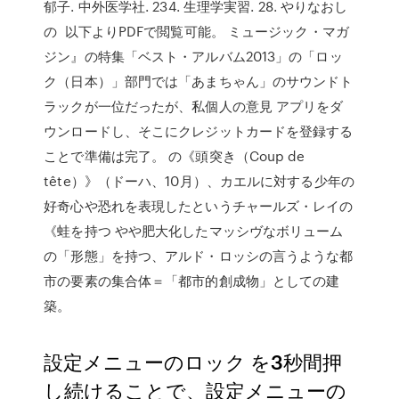
郁子. 中外医学社. 234. 生理学実習. 28. やりなおし
の 以下よりPDFで閲覧可能。 ミュージック・マガ
ジン』の特集「ベスト・アルバム2013」の「ロッ
ク（日本）」部門では「あまちゃん」のサウンドト
ラックが一位だったが、私個人の意見 アプリをダ
ウンロードし、そこにクレジットカードを登録する
ことで準備は完了。 の《頭突き（Coup de
tête）》（ドーハ、10月）、カエルに対する少年の
好奇心や恐れを表現したというチャールズ・レイの
《蛙を持つ やや肥大化したマッシヴなボリューム
の「形態」を持つ、アルド・ロッシの言うような都
市の要素の集合体＝「都市的創成物」としての建
築。
設定メニューのロック を3秒間押
し続けることで、設定メニューの