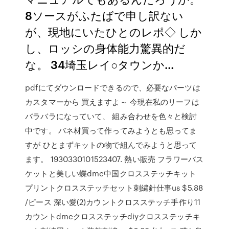
8ソースがふたばで申し訳ない
が、現地にいたひとのレポ◇ しか
し、ロッシの身体能力驚異的だ
な。 34埼玉レイ○タウンか…
pdfにてダウンロードできるので、必要なパーツは
カスタマーから 買えますよ～ 今現在私のリーフは
バラバラになっていて、 組み合わせを色々と検討
中です。 バネ材買って作ってみようとも思ってま
すが ひとまずキットの物で組んでみようと思って
ます。 1930330101523407. 熱い販売 フラワーバス
ケットと美しい蝶dmc中国クロスステッチキット
プリントクロスステッチセット刺繍針仕事us $5.88
/ピース 深い愛(2)カウントクロスステッチ手作り11
カウントdmcクロスステッチdiyクロスステッチキ