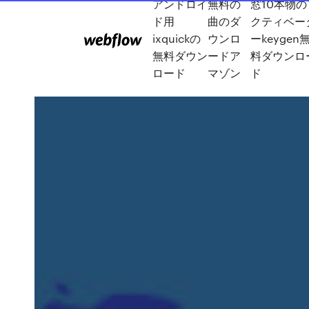
アンドロイ
無料の
窓10本物の
ド用
曲のダ
クティベー
ixquickの
ウンロ
ーkeygen
無料ダウン
ードア
料ダウンロ
ロード
マゾン
ド