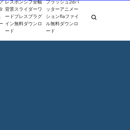
ア
レスポンシブ全幅
フラッシュ2dバ
タ
背景スライダーワ
ッターアニメー
無
ードプレスプラグ
ションflaファイ
ー
イン無料ダウンロ
ル無料ダウンロ
ード
ード