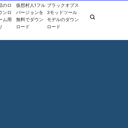
話のロ
仮想村人1フル
ブラックオプス
ウンロ
バージョンを
3モッドツール
ーム用
無料でダウン
モデルのダウン
リ
ロード
ロード