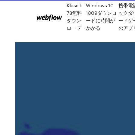
Klassik
Windows 10
携帯電
78無料
1809ダウンロ
ックダ
ダウン
ードに時間が
ードゲ
ロード
かかる
のアプ