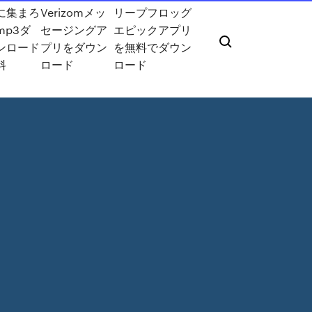
に集まろ
Verizomメッ
リープフロッグ
mp3ダ
セージングア
エピックアプリ
ンロード
プリをダウン
を無料でダウン
料
ロード
ロード