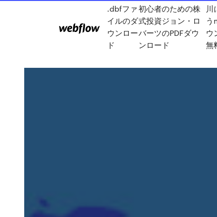
.dbfファ
初心者のための株
川
イルのダ
式投資ジョン・ロ
う
ウンロー
バーツのPDFダウ
ウ
ド
ンロード
無