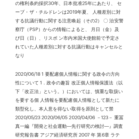
の権利条約採択30年、日本批准25年にあたり、 セ
ーブ・ザ・チルドレンは2019年夏、 人種差別に対
する抗議行動に関する注意喚起（その2） 〇 治安警
察庁（PSP）からの情報によると、 月日（金）及
び日（日）、リスボ ン市内米国大使館前で予定さ
れていた人種差別に対する抗議行動はキャンセルと
なり
2020/06/18 1 要配慮個人情報に関する政令の方向
性について 1．政令の趣旨 改正個人情報保護法（以
下「改正法」という。）においては、慎重な取扱い
を要する個 人情報を要配慮個人情報として新たに
類型化し、本人意を得ない取得を原則として禁
2020/05/23 2020/06/05 2020/04/06 －123－ 重冨
真一編『開発と社会運動―先行研究の検討―』調査
研究報告書 アジア経済研究所 2007 年 第6章 ラテ