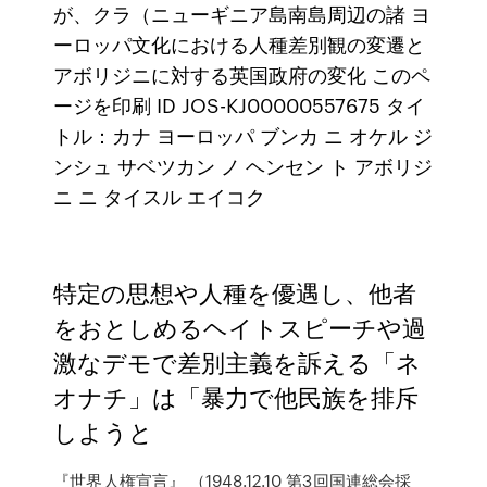
が、クラ（ニューギニア島南島周辺の諸 ヨ
ーロッパ文化における人種差別観の変遷と
アボリジニに対する英国政府の変化 このペ
ージを印刷 ID JOS-KJ00000557675 タイ
トル：カナ ヨーロッパ ブンカ ニ オケル ジ
ンシュ サベツカン ノ ヘンセン ト アボリジ
ニ ニ タイスル エイコク
特定の思想や人種を優遇し、他者
をおとしめるヘイトスピーチや過
激なデモで差別主義を訴える「ネ
オナチ」は「暴力で他民族を排斥
しようと
『世界人権宣言』 （1948.12.10 第3回国連総会採