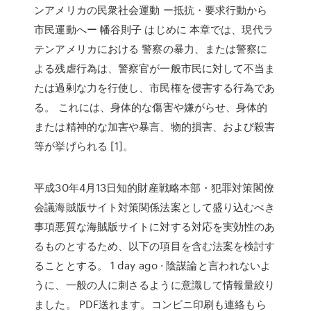
ンアメリカの民衆社会運動 ー抵抗・要求行動から
市民運動へー 幡谷則子 はじめに 本章では、現代ラ
テンアメリカにおける 警察の暴力、または警察に
よる残虐行為は、警察官が一般市民に対して不当ま
たは過剰な力を行使し、市民権を侵害する行為であ
る。 これには、身体的な傷害や嫌がらせ、身体的
または精神的な加害や暴言、物的損害、および殺害
等が挙げられる [1]。
平成30年4月13日知的財産戦略本部・犯罪対策閣僚
会議海賊版サイト対策関係法案として盛り込むべき
事項悪質な海賊版サイトに対する対応を実効性のあ
るものとするため、以下の項目を含む法案を検討す
ることとする。 1 day ago · 陰謀論と言われないよ
うに、一般の人に刺さるように意識して情報量絞り
ました。 PDF送れます。コンビニ印刷も連絡もら