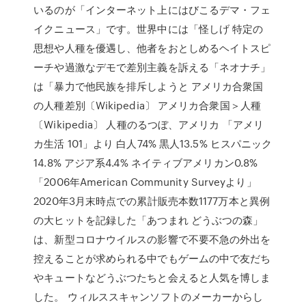
いるのが「インターネット上にはびこるデマ・フェ
イクニュース」です。世界中には「怪しげ 特定の
思想や人種を優遇し、他者をおとしめるヘイトスピ
ーチや過激なデモで差別主義を訴える「ネオナチ」
は「暴力で他民族を排斥しようと アメリカ合衆国
の人種差別〔Wikipedia〕 アメリカ合衆国＞人種
〔Wikipedia〕 人種のるつぼ、アメリカ 「アメリ
カ生活 101」より 白人74% 黒人13.5% ヒスパニック
14.8% アジア系4.4% ネイティブアメリカン0.8%
「2006年American Community Surveyより」
2020年3月末時点での累計販売本数1177万本と異例
の大ヒットを記録した「あつまれ どうぶつの森」
は、新型コロナウイルスの影響で不要不急の外出を
控えることが求められる中でもゲームの中で友だち
やキュートなどうぶつたちと会えると人気を博しま
した。 ウィルススキャンソフトのメーカーからし