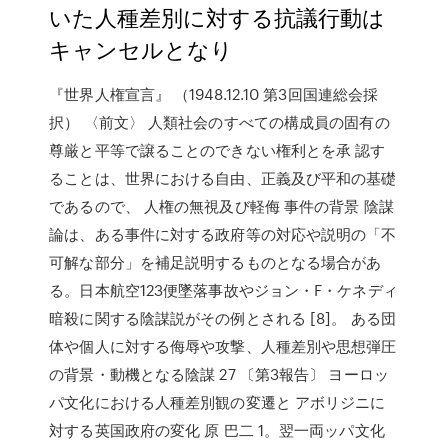
いた人種差別に対する抗議行動は
キャンセルとなり
『世界人権宣言』 （1948.12.10 第3回国連総会採
択） 〈前文〉 人類社会のすべての構成員の固有の
尊厳と平等で譲ることのできない権利とを承 認す
ることは、世界における自由、正義及び平和の基礎
であるので、 人権の無視及び軽侮 事件の背景 陰謀
論は、ある事件に対する政府等の対応や説明の「不
可解な部分」を補足説明するものとなる場合があ
る。日本航空123便墜落事故やジョン・F・ケネディ
暗殺に関する陰謀説がその例とされる [8]。 ある団
体や個人に対する侮辱や攻撃、人種差別や思想弾圧
の背景・動機となる陰謀 27 〔第3報告〕 ヨーロッ
パ文化における人種差別観の変遷と アボリジニに
対する英国政府の変化 原 巴二 1。翌一両ッパ文化