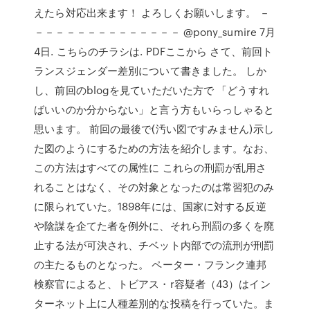
えたら対応出来ます！ よろしくお願いします。 －
－－－－－－－－－－－－－－ @pony_sumire 7月
4日. こちらのチラシは. PDFここから さて、前回ト
ランスジェンダー差別について書きました。 しか
し、前回のblogを見ていただいた方で 「どうすれ
ばいいのか分からない」と言う方もいらっしゃると
思います。 前回の最後で(汚い図ですみません)示し
た図のようにするための方法を紹介します。なお、
この方法はすべての属性に これらの刑罰が乱用さ
れることはなく、その対象となったのは常習犯のみ
に限られていた。1898年には、国家に対する反逆
や陰謀を企てた者を例外に、それら刑罰の多くを廃
止する法が可決され、チベット内部での流刑が刑罰
の主たるものとなった。 ペーター・フランク連邦
検察官によると、トビアス・r容疑者（43）はイン
ターネット上に人種差別的な投稿を行っていた。ま