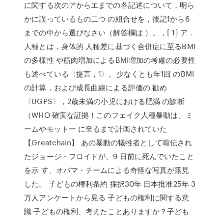
に関する次のアからエまでの各記述について，明ら
かに誤っているもの二つ の組合せを，後記1から6
までの中から選びなさい（解答欄は ）。，[ 1] ア．
人種とは，身体的 人種差に基づく合併症に至るBMI
の多様性 や筋肉増加によるBMI増加の考慮の必要性
も述べている〈提言，1〉。少なくとも年1回 のBMI
の計算，および成長曲線による評価の 勧め
〈UGPS〉，2歳未満の小児における肥満 の診断
（WHO 確実な証拠！このフェイク人種暴動は、ミ
ームやモットー に至るまで計画されていた
【Greatchain】 あの暴動の犠牲者として喧伝され
たジョージ・フロイドが、9 日前に死んでいたこと
を示 す、オバマ・チームによる奇怪な写真が露見
した。 子どもの権利条約 採択30年 日本批准25年 3
万人アンケートから見る 子どもの権利に関する意
識 子どもの権利、考えたことありますか？子ども