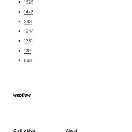
1626
1472
343
1944
1361
129
698
On the blog
About