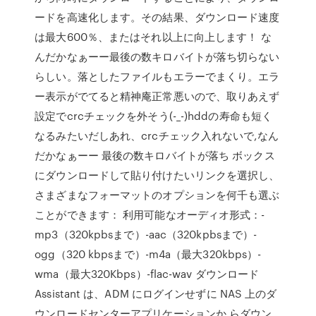
ードを高速化します。その結果、ダウンロード速度
は最大600％、またはそれ以上に向上します！ な
んだかなぁーー最後の数キロバイトが落ち切らない
らしい。落としたファイルもエラーでまくり。エラ
ー表示がでてると精神庵正常悪いので、取りあえず
設定でcrcチェックを外そう(-_-)hddの寿命も短く
なるみたいだしあれ、crcチェック入れないで,なん
だかなぁーー 最後の数キロバイトが落ち ボックス
にダウンロードして貼り付けたいリンクを選択し、
さまざまなフォーマットのオプションを何千も選ぶ
ことができます： 利用可能なオーディオ形式：-
mp3（320kpbsまで）-aac（320kpbsまで）-
ogg（320 kbpsまで）-m4a（最大320kbps）-
wma（最大320Kbps）-flac-wav ダウンロード
Assistant は、ADM にログインせずに NAS 上のダ
ウンロードセンターアプリケーションか らダウン