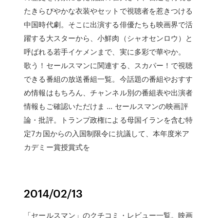
たきらびやかな衣装やセットで視聴者を惹きつける
中国時代劇。そこに出演する俳優たちも映画界で活
躍する大スターから、小鮮肉（シャオセンロウ）と
呼ばれる若手イケメンまで、実に多彩で華やか。
歌う！セールスマンに関連する、スカパー！で視聴
できる番組の放送番組一覧。今話題の番組やおすす
め情報はもちろん、チャンネル別の番組表や出演者
情報もご確認いただけま … セールスマンの映画評
論・批評。トランプ政権による母国イランを含む特
定7カ国からの入国制限令に抗議して、本年度米ア
カデミー賞授賞式を
2014/02/13
「セールスマン」のクチコミ・レビュー一覧。映画