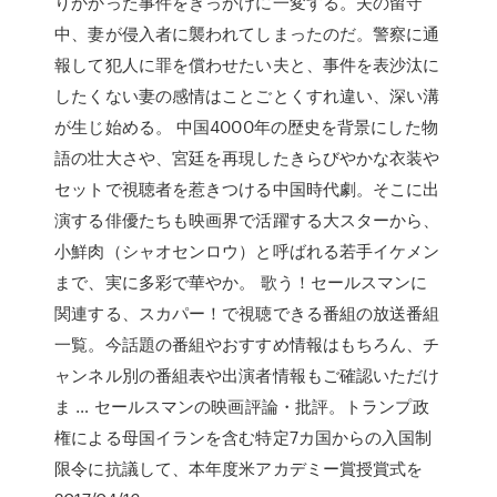
りかかった事件をきっかけに一変する。夫の留守
中、妻が侵入者に襲われてしまったのだ。警察に通
報して犯人に罪を償わせたい夫と、事件を表沙汰に
したくない妻の感情はことごとくすれ違い、深い溝
が生じ始める。 中国4000年の歴史を背景にした物
語の壮大さや、宮廷を再現したきらびやかな衣装や
セットで視聴者を惹きつける中国時代劇。そこに出
演する俳優たちも映画界で活躍する大スターから、
小鮮肉（シャオセンロウ）と呼ばれる若手イケメン
まで、実に多彩で華やか。 歌う！セールスマンに
関連する、スカパー！で視聴できる番組の放送番組
一覧。今話題の番組やおすすめ情報はもちろん、チ
ャンネル別の番組表や出演者情報もご確認いただけ
ま … セールスマンの映画評論・批評。トランプ政
権による母国イランを含む特定7カ国からの入国制
限令に抗議して、本年度米アカデミー賞授賞式を