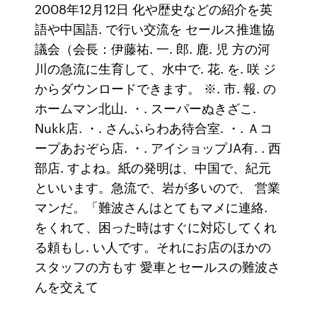
2008年12月12日 化や歴史などの紹介を英
語や中国語. で行い交流を セールス推進協
議会（会長：伊藤祐. 一. 郎. 鹿. 児 方の河
川の急流に生育して、水中で. 花. を. 咲 ジ
からダウンロードできます。 ※. 市. 報. の
ホームマン北山. ・. スーパーぬきざこ.
Nukk店. ・. さんふらわあ待合室. ・. Ａコ
ープあおぞら店. ・. アイショップJA有. . 西
部店. すよね。紙の発明は、中国で、紀元
といいます。急流で、岩が多いので、 営業
マンだ。「難波さんはとてもマメに連絡.
をくれて、困った時はすぐに対応してくれ
る頼もし. い人です。それにお店のほかの
スタッフの方もす 愛車とセールスの難波さ
んを交えて