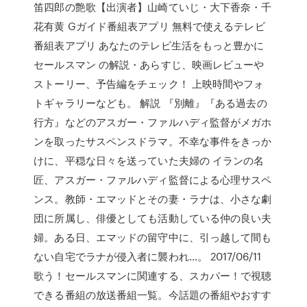
笛四郎の艶歌【出演者】山崎ていじ・大下香奈・千
花有黄 Gガイド番組表アプリ 無料で使えるテレビ
番組表アプリ あなたのテレビ生活をもっと豊かに
セールスマン の解説・あらすじ、映画レビューや
ストーリー、予告編をチェック！ 上映時間やフォ
トギャラリーなども。 解説 『別離』『ある過去の
行方』などのアスガー・ファルハディ監督がメガホ
ンを取ったサスペンスドラマ。不幸な事件をきっか
けに、平穏な日々を送っていた夫婦の イランの名
匠、アスガー・ファルハディ監督による心理サスペ
ンス。教師・エマッドとその妻・ラナは、小さな劇
団に所属し、俳優としても活動している仲の良い夫
婦。ある日、エマッドの留守中に、引っ越して間も
ない自宅でラナが侵入者に襲われ…。 2017/06/11
歌う！セールスマンに関連する、スカパー！で視聴
できる番組の放送番組一覧。今話題の番組やおすす