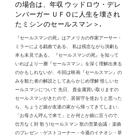
の場合は、年収 ウッドロウ・デレ
ンバーガー ＵＦＯに人生を壊され
たミシンのセールスマン＞.
『セールスマンの死』はアメリカの作家アーサー・
ミラーによる戯曲である。 私は残念ながら演劇も
本も未見である。 『セールスマンの死』を知って
いればより一層『セールスマン』を深く理解出来る
のかもしれないが、今回は映画『セールスマン』の
みを観た者の解説としてあらかじめ理解 怪しいセ
ールスマンについて 先日、貴金属買い取りますの
セールスマンがきたので、居留守を使おうと思った
ら、ちょうど娘が友達の家から帰ってきてしまい、
「お母さん呼んで来て」とか何とか娘に言うので、
仕方なく対 歌う!セールスマン 歌の営業会議・楽曲
のプレゼン・ゲストコーナー・今週のイチオシ・草