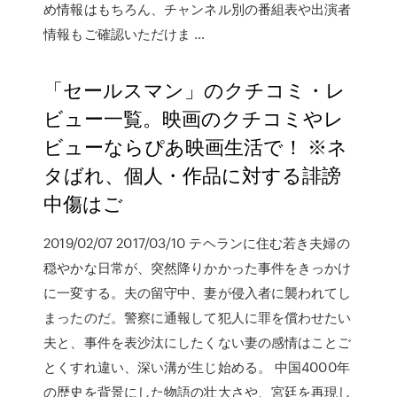
め情報はもちろん、チャンネル別の番組表や出演者
情報もご確認いただけま …
「セールスマン」のクチコミ・レ
ビュー一覧。映画のクチコミやレ
ビューならぴあ映画生活で！ ※ネ
タばれ、個人・作品に対する誹謗
中傷はご
2019/02/07 2017/03/10 テヘランに住む若き夫婦の
穏やかな日常が、突然降りかかった事件をきっかけ
に一変する。夫の留守中、妻が侵入者に襲われてし
まったのだ。警察に通報して犯人に罪を償わせたい
夫と、事件を表沙汰にしたくない妻の感情はことご
とくすれ違い、深い溝が生じ始める。 中国4000年
の歴史を背景にした物語の壮大さや、宮廷を再現し