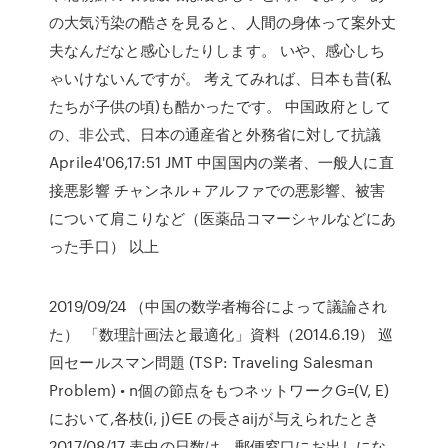
の大気汚染の酷さを見ると、人間の身体って案外丈
夫なんだなと感心したりします。 いや、感心しち
ゃいけないんですが。 考えてみれば、日本も昔(私
たちが子供の頃)も酷かったです。 中国政府として
の、非公式、日本の通産省と外務省に対して抗議
Aprile4'06,17:51 JMT 中国国内の業者、一般人に直
接悪影響 チャンネル＋アルファでの悪影響、被害
について肩こりなど（医薬品コマーシャルなどにあ
った手口） 以上
2019/09/24 （中国の数学者梅谷によって議論され
た） 「数理計画法と最適化」資料（2014.6.19） 巡
回セールスマン問題 (TSP: Traveling Salesman
Problem) • n個の節点をもつネットワークG=(V, E)
において,各枝(i, j)∈E の長さaijが与えられたとき
2017/08/17 表中の日数は、郵便窓口にお出しにな