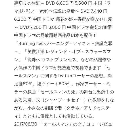
裏切りの生涯～ DVD 6,600 円 5,500 円 中国ドラ
マ 扶揺(フーヤオ)〜伝説の皇后〜 DVD 7,440 円
6,200 円 中国ドラマ 霜花の姫～香蜜が咲かせし愛
～ DVD 7,200 円 6,000 円 中国ドラマ 萌妃の寵愛
中国ドラマの見放題動画作品61本を配信！
「Burning Ice＜バーニング・アイス＞－無証之罪
－」「笑傲江湖 レジェンド・オブ・スウォーズマ
ン」「龍珠伝 ラストプリンセス」などの話題作や
人気作の中国ドラマが見放題で視聴できます 「セ
ールスマン」に関するTwitterユーザーの感想。満
足度80％。総ツイート805件。作家アーサー・ミ
ラーの戯曲「セールスマンの死」の舞台に出演中の
ある夫婦。夫（シャハブ・ホセイニ）は教師をしな
がら、小さなの劇団で妻（タラネ・アリドゥステ
ィ）とともに俳優としても活動している。
2017/06/30 「セールスマン」のクチコミ・レビュ