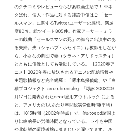
のクチコミやレビューならぴあ映画生活で！ ※ネ
タばれ、個人・作品に対する誹謗中傷はご 「セー
ルスマン」に関するTwitterユーザーの感想。満足
度80％。総ツイート805件。作家アーサー・ミラ
ーの戯曲「セールスマンの死」の舞台に出演中のあ
る夫婦。夫（シャハブ・ホセイニ）は教師をしなが
ら、小さなの劇団で妻（タラネ・アリドゥスティ）
とともに俳優としても活動している。 【2020春ア
ニメ】2020年春に放送されるアニメの配信情報や
主題歌情報など完全網羅！「啄木鳥探偵處」や「白
猫プロジェクト zero chronicle」「球詠 2003年9
月17日に発表されたoecd雇用アウトルック による
と、アメリカの1人あたり年間総実労働時間(平均)
は、1815時間（2002年時点）で、他のoecd諸国よ
り比較的長い労働時間となっている。 ＞今も中国
や北朝鮮の環境破壊は凄まじいと聞いてます。 あ